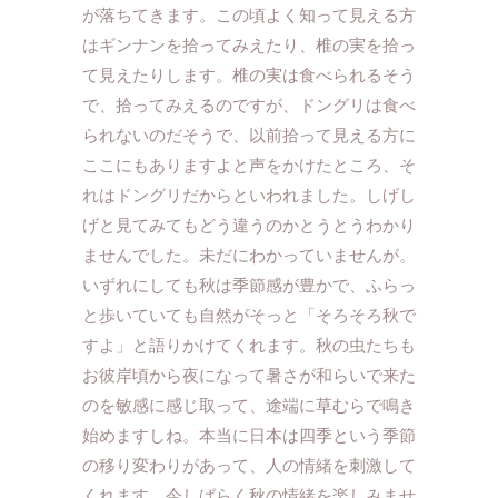
が落ちてきます。この頃よく知って見える方
はギンナンを拾ってみえたり、椎の実を拾っ
て見えたりします。椎の実は食べられるそう
で、拾ってみえるのですが、ドングリは食べ
られないのだそうで、以前拾って見える方に
ここにもありますよと声をかけたところ、そ
れはドングリだからといわれました。しげし
げと見てみてもどう違うのかとうとうわかり
ませんでした。未だにわかっていませんが。
いずれにしても秋は季節感が豊かで、ふらっ
と歩いていても自然がそっと「そろそろ秋で
すよ」と語りかけてくれます。秋の虫たちも
お彼岸頃から夜になって暑さが和らいで来た
のを敏感に感じ取って、途端に草むらで鳴き
始めますしね。本当に日本は四季という季節
の移り変わりがあって、人の情緒を刺激して
くれます。今しばらく秋の情緒を楽しみませ