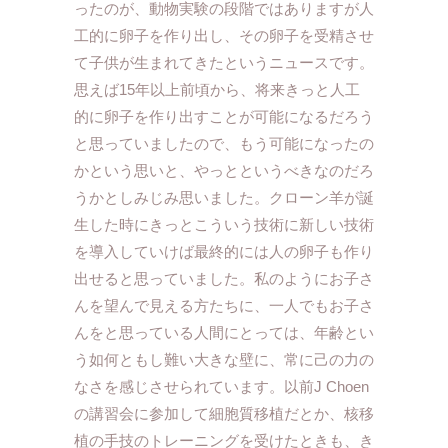
ったのが、動物実験の段階ではありますが人
工的に卵子を作り出し、その卵子を受精させ
て子供が生まれてきたというニュースです。
思えば15年以上前頃から、将来きっと人工
的に卵子を作り出すことが可能になるだろう
と思っていましたので、もう可能になったの
かという思いと、やっとというべきなのだろ
うかとしみじみ思いました。クローン羊が誕
生した時にきっとこういう技術に新しい技術
を導入していけば最終的には人の卵子も作り
出せると思っていました。私のようにお子さ
んを望んで見える方たちに、一人でもお子さ
んをと思っている人間にとっては、年齢とい
う如何ともし難い大きな壁に、常に己の力の
なさを感じさせられています。以前J Choen
の講習会に参加して細胞質移植だとか、核移
植の手技のトレーニングを受けたときも、き