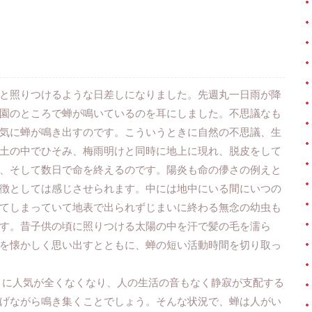
と照りつけるような日差しになりました。先週丸一日雨が降
園のところで蝉が鳴いているのを耳にしました。不思議なも
気に蝉が鳴き出すのです。こういうときに自然の不思議、生
土の中でひそみ、梅雨明けと同時に地上に現れ、脱皮をして
、そして数日で命を終えるのです。陽炎も命の儚さの例えと
徴としては感じさせられます。中には地中にいる間にいつの
てしまっていて地表で出られずじまいに終わる無念の幼虫も
す。昔子供の頃に照りつける太陽の中を汗で髪の毛を濡ら
を懐かしく思い出すとともに、蝉の短い活動時間を切り取っ
うに人気が全くなくなり、人の生活の音もなく静寂が支配する
げながら鳴き集くことでしょう。そんな状況で、蝉は人がい