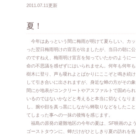
2011.07.11更新
夏！
今年はあっという間に梅雨が明けて夏らしい、カッ
った翌日梅雨明けの宣言が出ましたが、当日の朝に公
のですねえ、梅雨明け宣言を知っていたかのように一
命の不思議を感ぜずにはいられません。何年も何年も
樹木に登り、声も嗄れよとばかりにここぞと鳴き続け
して引き合いに出されますが、身近な蝉の方がその象
間にか地表がコンクリートやアスファルトで固められ
いるのではないかなどと考えると本当に切なくなりま
し、腕や顔を真っ黒にしながら蝉取りなどをしたこと
てしまった事への一抹の後悔を感じます。
福島の原発の避難地区の今年の夏は、SF映画のよ
ゴーストタウンに、蝉だけがひとしきり夏の訪れを告