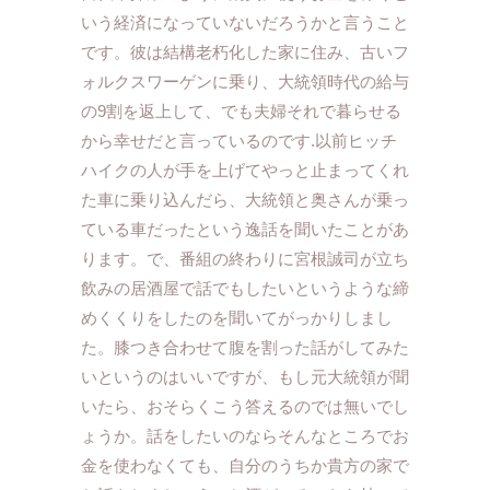
いう経済になっていないだろうかと言うこと
です。彼は結構老朽化した家に住み、古いフ
ォルクスワーゲンに乗り、大統領時代の給与
の9割を返上して、でも夫婦それで暮らせる
から幸せだと言っているのです.以前ヒッチ
ハイクの人が手を上げてやっと止まってくれ
た車に乗り込んだら、大統領と奥さんが乗っ
ている車だったという逸話を聞いたことがあ
ります。で、番組の終わりに宮根誠司が立ち
飲みの居酒屋で話でもしたいというような締
めくくりをしたのを聞いてがっかりしまし
た。膝つき合わせて腹を割った話がしてみた
いというのはいいですが、もし元大統領が聞
いたら、おそらくこう答えるのでは無いでし
ょうか。話をしたいのならそんなところでお
金を使わなくても、自分のうちか貴方の家で