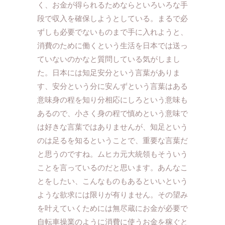
く、お金が得られるためならといろいろな手
段で収入を確保しようとしている。まるで必
ずしも必要でないものまで手に入れようと、
消費のために働くという生活を日本では送っ
ていないのかなと質問している気がしまし
た。日本には知足安分という言葉がありま
す、安分という分に安んずという言葉はある
意味身の程を知り分相応にしろという意味も
あるので、小さく身の程で慎めという意味で
は好きな言葉ではありませんが、知足という
のは足るを知るということで、重要な言葉だ
と思うのですね。ムヒカ元大統領もそういう
ことを言っているのだと思います。あんなこ
とをしたい、こんなものもあるといいという
ような欲求には限りが有りません。その望み
を叶えていくためには無尽蔵にお金が必要で
自転車操業のように消費に使うお金を稼ぐと