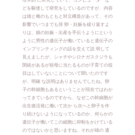
どを駆使して研究をしているのですが、内容
は雄と雌のもともと対立構造があって、その
影響でいつまでも排 卵・妊娠を繰り返すよ
りは、娘の妊娠・出産を手伝うようにという
ように男性の遺伝子が働いていると遺伝子の
インプリンティングの話を交えて説 明して
見えましたが、シャチやシロナガスクジラも
閉経があるが祖母に当たるものが子育ての役
目はしていないことについて聞いたのです
が、明確 な説明はありませんでしたね。卵
子の幹細胞もあるということが現在ではわか
ってきているのですから、なぜこの幹細胞が
出生後活発に働いて次か ら次へと卵子を作
り続けないようになっているのか、何らかの
遺伝子が働いてこの細胞に抑制をかけている
のではないかと思いますね。それが雄の 遺