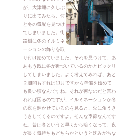
が、大津通に久しぶ
りに出てみたら、何
と冬の気配を見つけ
てしまいました。街
路樹に冬のイルミネ
ーションの飾りを取
り付け始めていました。それを見つけて、あ
あもう既に冬が近づいているのかとビックリ
してしまいました。よく考えてみれば、あと
２週間もすれば11月ですから準備を始めて
も良い頃なんですね。それが何なのだと言わ
れれば困るのですが、イルミネーションが冬
の夜を輝かせているのを見ると、兎に角うき
うきしてくるのですよ。そんな季節なんです
ね。昔は冬というと早くから暗くなって、夜
が長く気持ちもどちらかというと沈みがちな